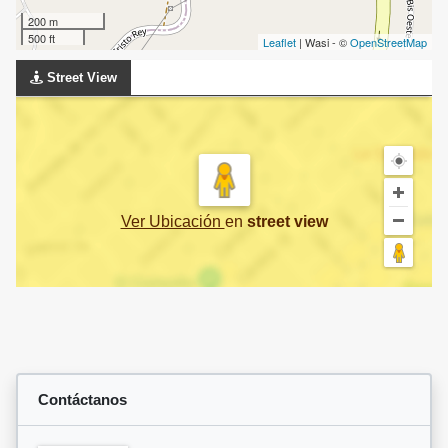
200 m
500 ft
Leaflet
| Wasi - ©
OpenStreetMap
Street View
Ver Ubicación
en
street view
Contáctanos