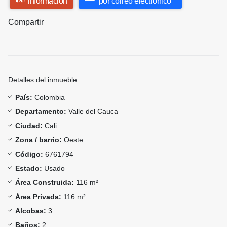
información
por correo electrónico
Compartir
Detalles del inmueble :
País:
Colombia
Departamento:
Valle del Cauca
Ciudad:
Cali
Zona / barrio:
Oeste
Código:
6761794
Estado:
Usado
Área Construida:
116 m²
Área Privada:
116 m²
Alcobas:
3
Baños:
2