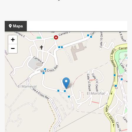
Mapa
+
−