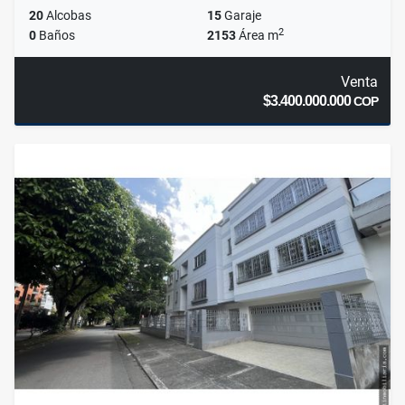
20
Alcobas
15
Garaje
2
0
Baños
2153
Área m
Venta
$3.400.000.000
COP