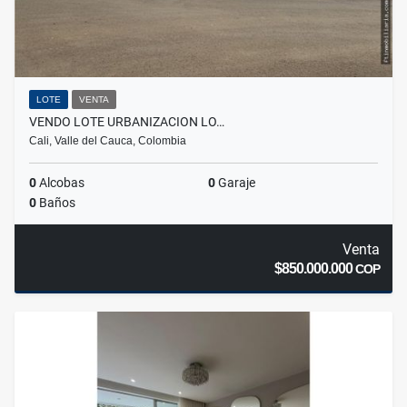
LOTE
VENTA
VENDO LOTE URBANIZACION LO…
Cali, Valle del Cauca, Colombia
0
Alcobas
0
Garaje
0
Baños
Venta
$850.000.000
COP