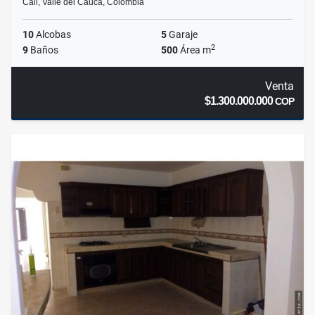
Cali, Valle del Cauca, Colombia
10
Alcobas
5
Garaje
2
9
Baños
500
Área m
Venta
$1.300.000.000
COP